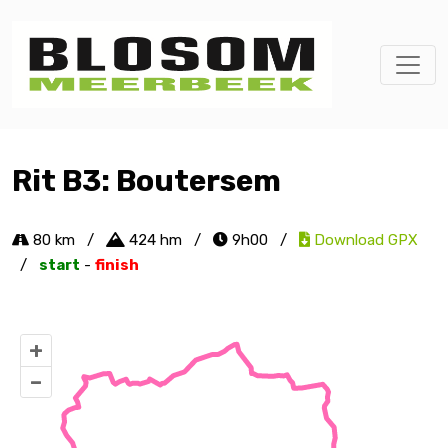
Rit B3: Boutersem
80 km
/
424 hm
/
9h00
/
Download GPX
/
start
-
finish
+
–