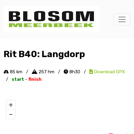
Rit B40: Langdorp
85 km
/
257 hm
/
8h30
/
Download GPX
/
start
-
finish
+
–