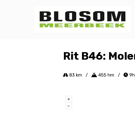
Rit B46: Mol
83 km
/
455 hm
/
9h
+
–