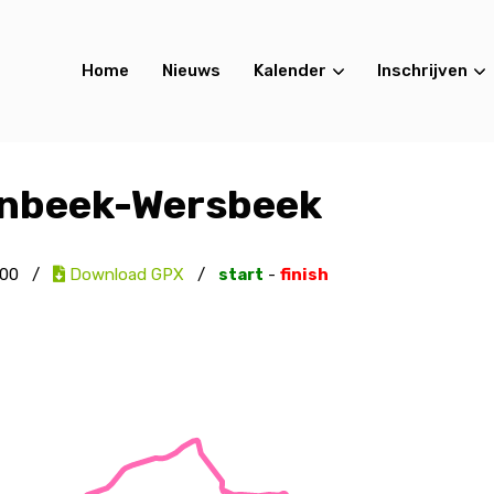
Home
Nieuws
Kalender
Inschrijven
enbeek-Wersbeek
00
/
Download GPX
/
start
-
finish