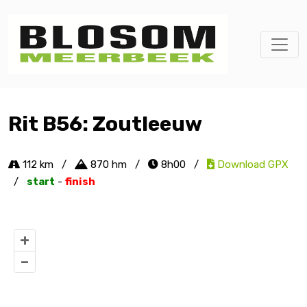
Rit B56: Zoutleeuw
112 km
/
870 hm
/
8h00
/
Download GPX
/
start
-
finish
+
–