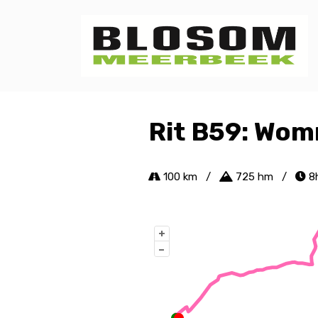
Rit B59: Wo
100 km
/
725 hm
/
8
+
–