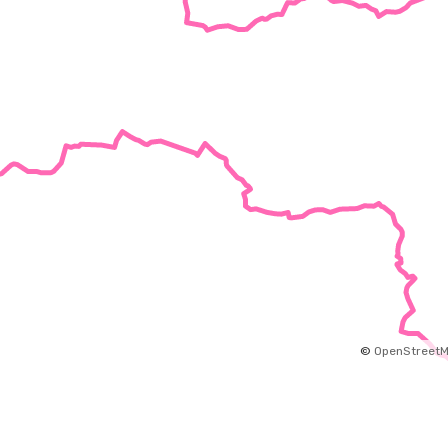
©
OpenStreet