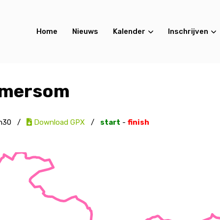
Home
Nieuws
Kalender
Inschrijven
mmersom
h30
/
Download GPX
/
start
-
finish