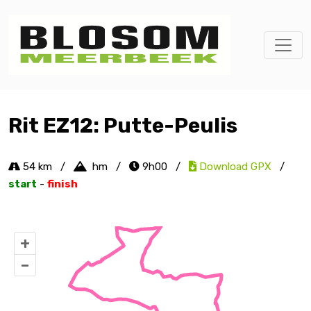
Rit EZ12: Putte-Peulis
54 km
/
hm
/
9h00
/
Download GPX
/
start
-
finish
+
–